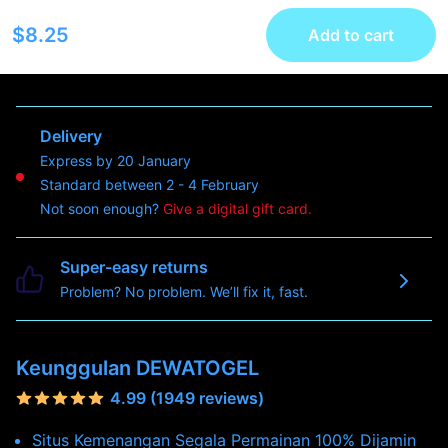
$8.25
Add to cart
Delivery
Express by 20 January
Standard between 2 - 4 February
Not soon enough?
Give a digital gift card.
Super-easy returns
Problem? No problem. We’ll fix it, fast.
Keunggulan DEWATOGEL
4.99 (1949 reviews)
Situs Kemenangan Segala Permainan 100% Dijamin