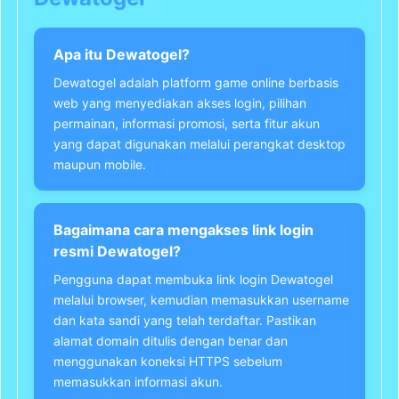
Apa itu Dewatogel?
Dewatogel adalah platform game online berbasis
web yang menyediakan akses login, pilihan
permainan, informasi promosi, serta fitur akun
yang dapat digunakan melalui perangkat desktop
maupun mobile.
Bagaimana cara mengakses link login
resmi Dewatogel?
Pengguna dapat membuka link login Dewatogel
melalui browser, kemudian memasukkan username
dan kata sandi yang telah terdaftar. Pastikan
alamat domain ditulis dengan benar dan
menggunakan koneksi HTTPS sebelum
memasukkan informasi akun.