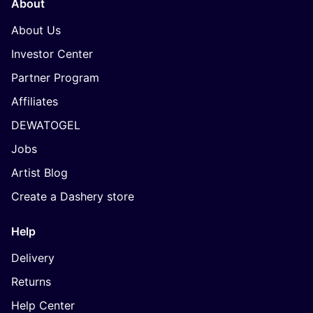
About
About Us
Investor Center
Partner Program
Affiliates
DEWATOGEL
Jobs
Artist Blog
Create a Dashery store
Help
Delivery
Returns
Help Center