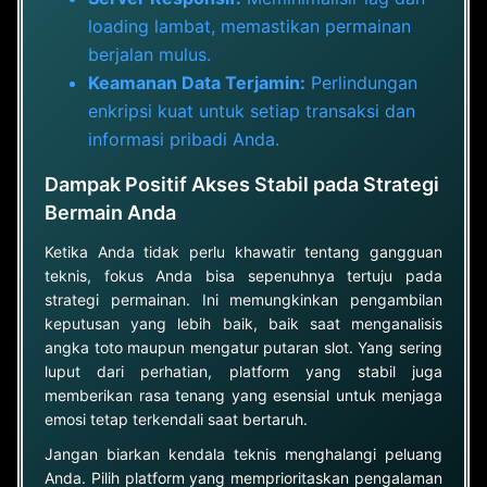
loading lambat, memastikan permainan
berjalan mulus.
Keamanan Data Terjamin:
Perlindungan
enkripsi kuat untuk setiap transaksi dan
informasi pribadi Anda.
Dampak Positif Akses Stabil pada Strategi
Bermain Anda
Ketika Anda tidak perlu khawatir tentang gangguan
teknis, fokus Anda bisa sepenuhnya tertuju pada
strategi permainan. Ini memungkinkan pengambilan
keputusan yang lebih baik, baik saat menganalisis
angka toto maupun mengatur putaran slot. Yang sering
luput dari perhatian, platform yang stabil juga
memberikan rasa tenang yang esensial untuk menjaga
emosi tetap terkendali saat bertaruh.
Jangan biarkan kendala teknis menghalangi peluang
Anda. Pilih platform yang memprioritaskan pengalaman