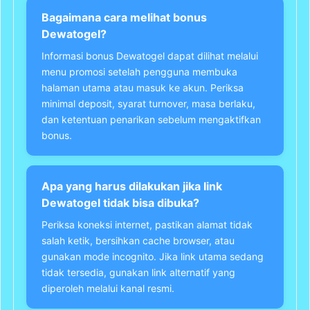
Bagaimana cara melihat bonus
Dewatogel?
Informasi bonus Dewatogel dapat dilihat melalui
menu promosi setelah pengguna membuka
halaman utama atau masuk ke akun. Periksa
minimal deposit, syarat turnover, masa berlaku,
dan ketentuan penarikan sebelum mengaktifkan
bonus.
Apa yang harus dilakukan jika link
Dewatogel tidak bisa dibuka?
Periksa koneksi internet, pastikan alamat tidak
salah ketik, bersihkan cache browser, atau
gunakan mode incognito. Jika link utama sedang
tidak tersedia, gunakan link alternatif yang
diperoleh melalui kanal resmi.