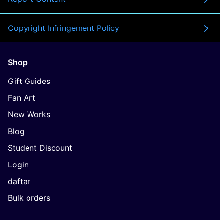
Copyright Infringement Policy
Shop
Gift Guides
Fan Art
New Works
Blog
Student Discount
Login
daftar
Bulk orders