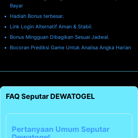
Bayar
Hadiah Bonus terbesar.
Link Login Alternatif Aman & Stabil.
Bonus Mingguan Dibagikan Sesuai Jadwal.
Bocoran Prediksi Game Untuk Analisa Angka Harian
FAQ Seputar DEWATOGEL
Pertanyaan Umum Seputar
Dewatogel