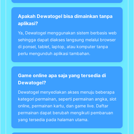
Apakah Dewatogel bisa dimainkan tanpa
aplikasi?
Ya, Dewatogel menggunakan sistem berbasis web
sehingga dapat diakses langsung melalui browser
di ponsel, tablet, laptop, atau komputer tanpa
perlu mengunduh aplikasi tambahan.
Game online apa saja yang tersedia di
Dewatogel?
Dewatogel menyediakan akses menuju beberapa
kategori permainan, seperti permainan angka, slot
online, permainan kartu, dan game live. Daftar
permainan dapat berubah mengikuti pembaruan
yang tersedia pada halaman utama.