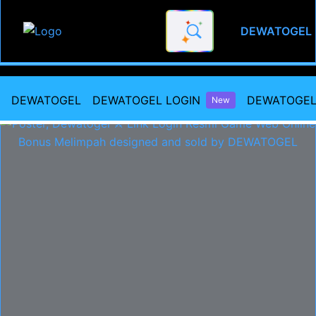
DEWATOGEL
Dewatogel ⚔︎ Link Login Res
DEWATOGEL
DEWATOGEL LOGIN
DEWATOGEL 
New